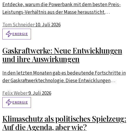
Entdecke, warum die Powerbank mit dem besten Preis-
Leistungs-Verhältnis aus der Masse heraussticht.
Langlebigkeit und Effizienz im Fokus.
Tom Schneider
·
10. Juli 2026
ENERGIE
Gaskraftwerke: Neue Entwicklungen
und ihre Auswirkungen
In den letzten Monaten gab es bedeutende Fortschritte in
der Gaskraftwerktechnologie. Diese Entwicklungen
könnten tiefgreifende Auswirkungen auf die Energiepolitik
Felix Weber
·
9. Juli 2026
und die Versorgungssicherheit in Europa haben.
ENERGIE
Klimaschutz als politisches Spielzeug:
Auf die Agenda, aber wie?