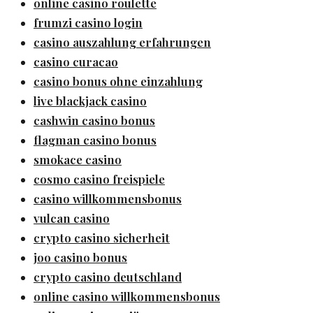
online casino roulette
frumzi casino login
casino auszahlung erfahrungen
casino curacao
casino bonus ohne einzahlung
live blackjack casino
cashwin casino bonus
flagman casino bonus
smokace casino
cosmo casino freispiele
casino willkommensbonus
vulcan casino
crypto casino sicherheit
joo casino bonus
crypto casino deutschland
online casino willkommensbonus