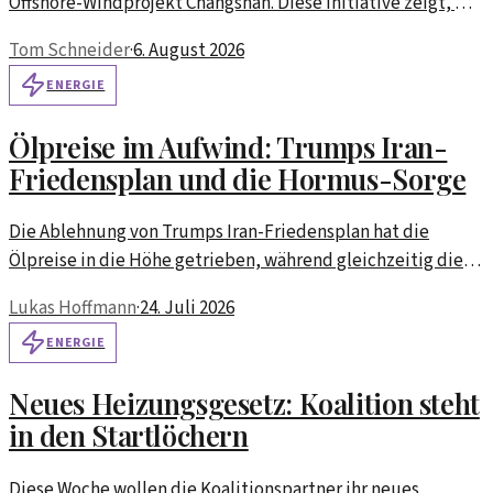
Offshore-Windprojekt Changshan. Diese Initiative zeigt, wie
wichtig erneuerbare Energien für die Zukunft sind.
Tom Schneider
·
6. August 2026
ENERGIE
Ölpreise im Aufwind: Trumps Iran-
Friedensplan und die Hormus-Sorge
Die Ablehnung von Trumps Iran-Friedensplan hat die
Ölpreise in die Höhe getrieben, während gleichzeitig die
Spannungen im Hormus-Golf zunehmen. Was bedeutet dies
Lukas Hoffmann
·
24. Juli 2026
für den Ölmarkt?
ENERGIE
Neues Heizungsgesetz: Koalition steht
in den Startlöchern
Diese Woche wollen die Koalitionspartner ihr neues