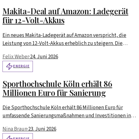
Makita-Deal auf Amazon: Ladegerät
für 12-Volt-Akkus
Ein neues Makita-Ladegerät auf Amazon verspricht, die
Leistung von 12-Volt-Akkus erheblich zu steigern. Die
Vorteile für Handwerker und Hobbyisten werden
Felix Weber
·
24. Juni 2026
analysiert.
ENERGIE
Sporthochschule Köln erhält 86
Millionen Euro für Sanierung
Die Sporthochschule Köln erhält 86 Millionen Euro für
umfassende Sanierungsmaßnahmen und Investitionen in
den Klimaschutz. Ziel ist die Verbesserung der
Nina Braun
·
23. Juni 2026
Energieeffizienz und der nachhaltige Betrieb.
ENERGIE