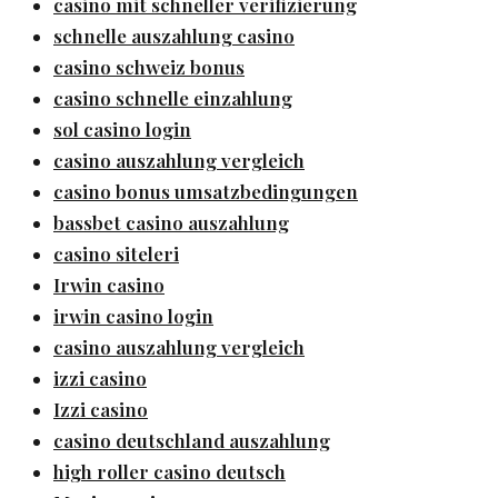
casino mit schneller verifizierung
schnelle auszahlung casino
casino schweiz bonus
casino schnelle einzahlung
sol casino login
casino auszahlung vergleich
casino bonus umsatzbedingungen
bassbet casino auszahlung
casino siteleri
Irwin casino
irwin casino login
casino auszahlung vergleich
izzi casino
Izzi casino
casino deutschland auszahlung
high roller casino deutsch