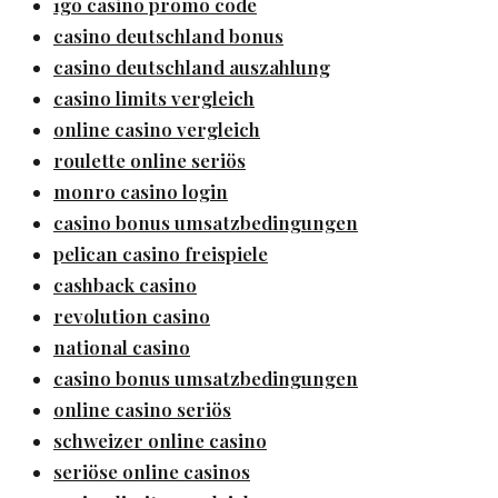
1go casino promo code
casino deutschland bonus
casino deutschland auszahlung
casino limits vergleich
online casino vergleich
roulette online seriös
monro casino login
casino bonus umsatzbedingungen
pelican casino freispiele
cashback casino
revolution casino
national casino
casino bonus umsatzbedingungen
online casino seriös
schweizer online casino
seriöse online casinos