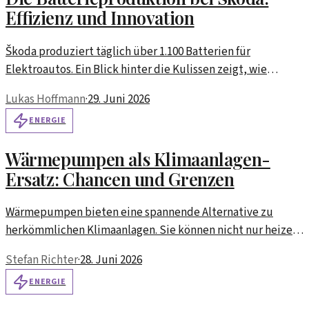
Effizienz und Innovation
Škoda produziert täglich über 1.100 Batterien für
Elektroautos. Ein Blick hinter die Kulissen zeigt, wie
Innovation und Effizienz in der Automobilindustrie Hand in
Lukas Hoffmann
·
29. Juni 2026
Hand gehen.
ENERGIE
Wärmepumpen als Klimaanlagen-
Ersatz: Chancen und Grenzen
Wärmepumpen bieten eine spannende Alternative zu
herkömmlichen Klimaanlagen. Sie können nicht nur heizen,
sondern auch kühlen – und das umweltfreundlicher.
Stefan Richter
·
28. Juni 2026
ENERGIE