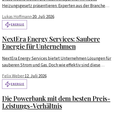
Heizungsgesetz präsentieren. Experten aus der Branche
diskutieren die potenziellen Auswirkungen auf Haushalte
Lukas Hoffmann
·
20. Juli 2026
und Unternehmen.
ENERGIE
NextEra Energy Services: Saubere
Energie für Unternehmen
NextEra Energy Services bietet Unternehmen Lösungen für
sauberen Strom und Gas. Doch wie effektiv sind diese
Angebote wirklich?
Felix Weber
·
12. Juli 2026
ENERGIE
Die Powerbank mit dem besten Preis-
Leistungs-Verhältnis