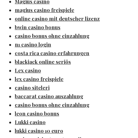
Magius casino
magius casino freispiele
online casino mit deutscher lizenz
bwin casino bonus
casino bonus ohne einzahlung
n1 casino login
costa rica casino erfahrungen
blackjack online seriös
Lex casino
lex casino freispiele
casino siteleri
baccarat casino auszahlung
casino bonus ohne einzahlung
leon casino bonus
Lukki casino
lukki casino 10 euro