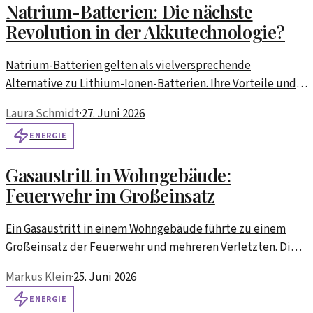
Natrium-Batterien: Die nächste
Revolution in der Akkutechnologie?
Natrium-Batterien gelten als vielversprechende
Alternative zu Lithium-Ionen-Batterien. Ihre Vorteile und
die Herausforderungen auf dem Weg zur Marktreife werden
Laura Schmidt
·
27. Juni 2026
hier beleuchtet.
ENERGIE
Gasaustritt in Wohngebäude:
Feuerwehr im Großeinsatz
Ein Gasaustritt in einem Wohngebäude führte zu einem
Großeinsatz der Feuerwehr und mehreren Verletzten. Die
Ursache war eine defekte Therme.
Markus Klein
·
25. Juni 2026
ENERGIE