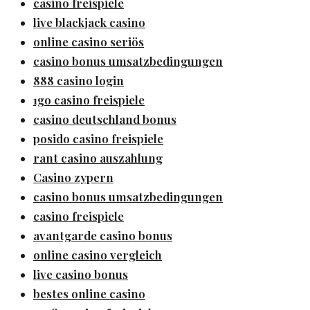
casino freispiele
live blackjack casino
online casino seriös
casino bonus umsatzbedingungen
888 casino login
1go casino freispiele
casino deutschland bonus
posido casino freispiele
rant casino auszahlung
Casino zypern
casino bonus umsatzbedingungen
casino freispiele
avantgarde casino bonus
online casino vergleich
live casino bonus
bestes online casino