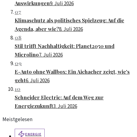
Auswirkungen
9. Juli 2026
07
Klimaschutz als politisches Spielzeug: Auf die
Agenda, aber wie?
8. Juli 2026
08
Stil trifft Nachhaltigkeit: Planet2050 und
Microlino
7. Juli 2026
09
E-Auto ohne Wallbox: Ein Aichacher zeigt, wie's
geht
6. Juli 2026
10
Schneider Electric: Auf dem Weg zur
Energiezukunft
3. Juli 2026
Meistgelesen
ENERGIE