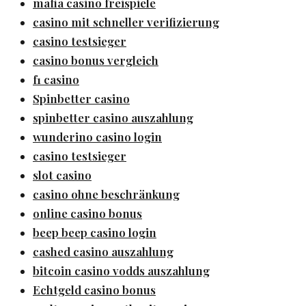
mafia casino freispiele
casino mit schneller verifizierung
casino testsieger
casino bonus vergleich
f1 casino
Spinbetter casino
spinbetter casino auszahlung
wunderino casino login
casino testsieger
slot casino
casino ohne beschränkung
online casino bonus
beep beep casino login
cashed casino auszahlung
bitcoin casino vodds auszahlung
Echtgeld casino bonus