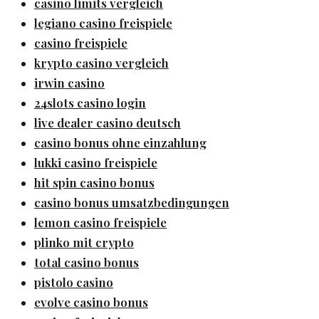
casino limits vergleich
legiano casino freispiele
casino freispiele
krypto casino vergleich
irwin casino
24slots casino login
live dealer casino deutsch
casino bonus ohne einzahlung
lukki casino freispiele
hit spin casino bonus
casino bonus umsatzbedingungen
lemon casino freispiele
plinko mit crypto
total casino bonus
pistolo casino
evolve casino bonus