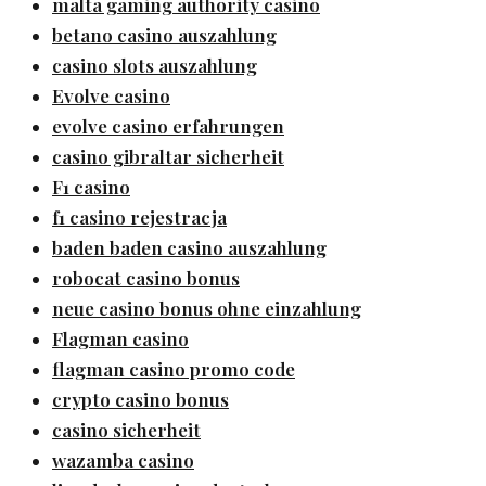
malta gaming authority casino
betano casino auszahlung
casino slots auszahlung
Evolve casino
evolve casino erfahrungen
casino gibraltar sicherheit
F1 casino
f1 casino rejestracja
baden baden casino auszahlung
robocat casino bonus
neue casino bonus ohne einzahlung
Flagman casino
flagman casino promo code
crypto casino bonus
casino sicherheit
wazamba casino