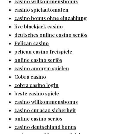
casino willkommensbonus
casino spielautomaten
casino bonus ohne einzahlung
live blackjack casino
deutsches online casino seriös
Pelican casino
pelican casino freispiele
online casino seriös
casino anonym spielen
Cobra casino
cobra casino login
beste casino spiele
casino willkommensbonus
casino curacao sicherheit
online casino seriös
casino deutschland bonus