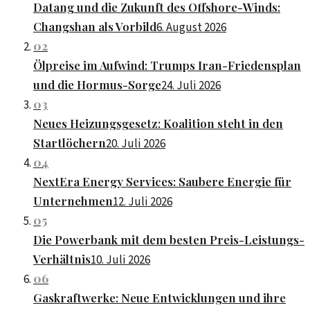
Datang und die Zukunft des Offshore-Winds:
Changshan als Vorbild
6. August 2026
02
Ölpreise im Aufwind: Trumps Iran-Friedensplan
und die Hormus-Sorge
24. Juli 2026
03
Neues Heizungsgesetz: Koalition steht in den
Startlöchern
20. Juli 2026
04
NextEra Energy Services: Saubere Energie für
Unternehmen
12. Juli 2026
05
Die Powerbank mit dem besten Preis-Leistungs-
Verhältnis
10. Juli 2026
06
Gaskraftwerke: Neue Entwicklungen und ihre