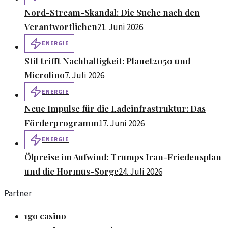
Nord-Stream-Skandal: Die Suche nach den
Verantwortlichen
21. Juni 2026
ENERGIE
Stil trifft Nachhaltigkeit: Planet2050 und
Microlino
7. Juli 2026
ENERGIE
Neue Impulse für die Ladeinfrastruktur: Das
Förderprogramm
17. Juni 2026
ENERGIE
Ölpreise im Aufwind: Trumps Iran-Friedensplan
und die Hormus-Sorge
24. Juli 2026
Partner
1go casino