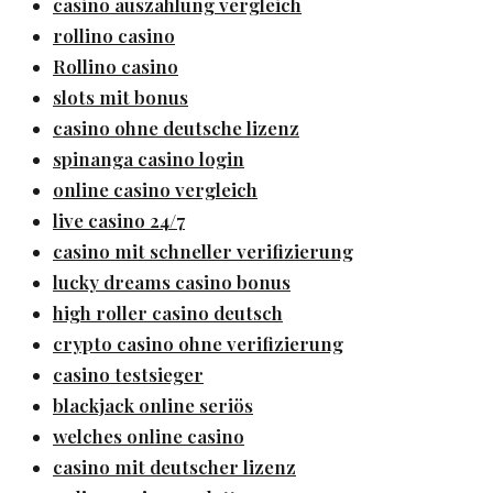
casino auszahlung vergleich
rollino casino
Rollino casino
slots mit bonus
casino ohne deutsche lizenz
spinanga casino login
online casino vergleich
live casino 24/7
casino mit schneller verifizierung
lucky dreams casino bonus
high roller casino deutsch
crypto casino ohne verifizierung
casino testsieger
blackjack online seriös
welches online casino
casino mit deutscher lizenz