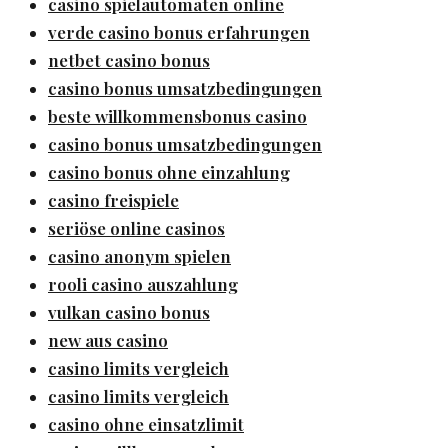
casino spielautomaten online
verde casino bonus erfahrungen
netbet casino bonus
casino bonus umsatzbedingungen
beste willkommensbonus casino
casino bonus umsatzbedingungen
casino bonus ohne einzahlung
casino freispiele
seriöse online casinos
casino anonym spielen
rooli casino auszahlung
vulkan casino bonus
new aus casino
casino limits vergleich
casino limits vergleich
casino ohne einsatzlimit