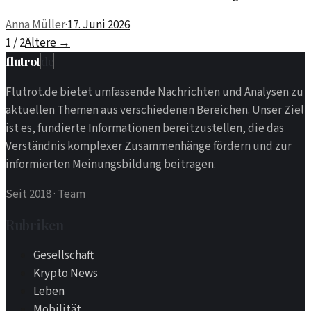
vorantreiben. Doch welche Mythen gibt es dazu?
Anna Müller
·
17. Juni 2026
1 / 2
Ältere
→
flutrot
de
Flutrot.de bietet umfassende Nachrichten und Analysen zu
aktuellen Themen aus verschiedenen Bereichen. Unser Ziel
ist es, fundierte Informationen bereitzustellen, die das
Verständnis komplexer Zusammenhänge fördern und zur
informierten Meinungsbildung beitragen.
Seit 2018
·
Team
Rubriken
Gesellschaft
Krypto News
Leben
Mobilität