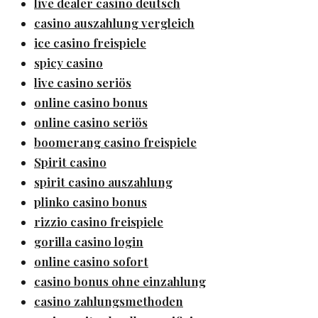
live dealer casino deutsch
casino auszahlung vergleich
ice casino freispiele
spicy casino
live casino seriös
online casino bonus
online casino seriös
boomerang casino freispiele
Spirit casino
spirit casino auszahlung
plinko casino bonus
rizzio casino freispiele
gorilla casino login
online casino sofort
casino bonus ohne einzahlung
casino zahlungsmethoden