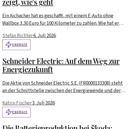
zeigt, wie's geht
Ein Aichacher hat es geschafft, mit einem E-Auto ohne
Wallbox 3,30 Euro für 100 Kilometer zu zahlen. Wie hat er
das gemacht? Ein Blick auf smarte Alternativen.
Stefan Richter
·
6. Juli 2026
ENERGIE
Schneider Electric: Auf dem Weg zur
Energiezukunft
Die Aktie von Schneider Electric S.E. (FR0000133308) steht
an der Schnittstelle zwischen der Energiewende und der
Digitalisierung. Analystenmeinungen und Marktstrategien
Katrin Fischer
·
3. Juli 2026
bieten diverse Perspektiven auf das Unternehmen und die
ENERGIE
Branche.
Die Batterieproduktion bei Škoda: