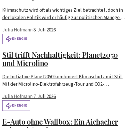
Klimaschutz wird oft als wichtiges Ziel betrachtet, doch in
der lokalen Politik wird er häufig zur politischen Manege.
Welche Auswirkungen hat das?
Julia Hofmann
·
8. Juli 2026
ENERGIE
Stil trifft Nachhaltigkeit: Planet2050
und Microlino
Die Initiative Planet2050 kombiniert Klimaschutz mit Stil.
Mit der Microlino-Elektrofahrzeug-Tour und CO2-
Zertifikaten wird ein neues Modell des Engagements für
Julia Hofmann
·
7. Juli 2026
den Klimaschutz geschaffen.
ENERGIE
E-Auto ohne Wallbox: Ein Aichacher