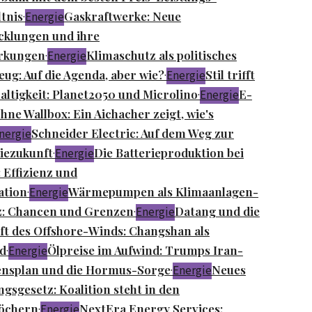
tnis
Gaskraftwerke: Neue
·
Energie
klungen und ihre
rkungen
Klimaschutz als politisches
·
Energie
eug: Auf die Agenda, aber wie?
Stil trifft
·
Energie
ltigkeit: Planet2050 und Microlino
E-
·
Energie
hne Wallbox: Ein Aichacher zeigt, wie's
Schneider Electric: Auf dem Weg zur
nergie
iezukunft
Die Batterieproduktion bei
·
Energie
 Effizienz und
tion
Wärmepumpen als Klimaanlagen-
·
Energie
z: Chancen und Grenzen
Datang und die
·
Energie
t des Offshore-Winds: Changshan als
d
Ölpreise im Aufwind: Trumps Iran-
·
Energie
nsplan und die Hormus-Sorge
Neues
·
Energie
gsgesetz: Koalition steht in den
öchern
NextEra Energy Services:
·
Energie