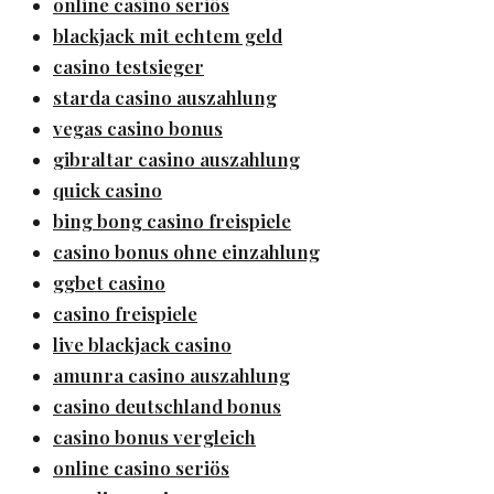
online casino seriös
blackjack mit echtem geld
casino testsieger
starda casino auszahlung
vegas casino bonus
gibraltar casino auszahlung
quick casino
bing bong casino freispiele
casino bonus ohne einzahlung
ggbet casino
casino freispiele
live blackjack casino
amunra casino auszahlung
casino deutschland bonus
casino bonus vergleich
online casino seriös