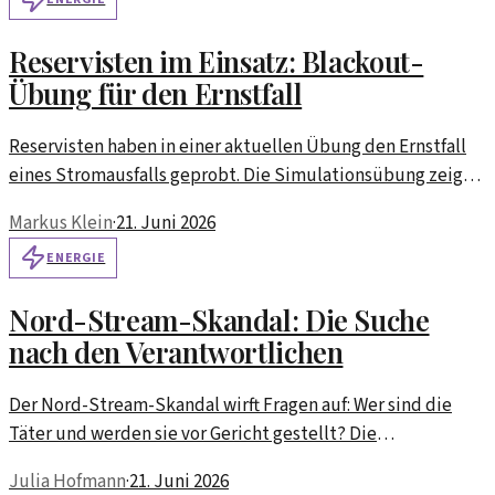
Reservisten im Einsatz: Blackout-
Übung für den Ernstfall
Reservisten haben in einer aktuellen Übung den Ernstfall
eines Stromausfalls geprobt. Die Simulationsübung zeigt,
wie wichtig eine gute Vorbereitung ist, um im
Markus Klein
·
21. Juni 2026
Katastrophenfall schnell reagieren zu können.
ENERGIE
Nord-Stream-Skandal: Die Suche
nach den Verantwortlichen
Der Nord-Stream-Skandal wirft Fragen auf: Wer sind die
Täter und werden sie vor Gericht gestellt? Die
geopolitischen Implikationen sind tiefgreifend.
Julia Hofmann
·
21. Juni 2026