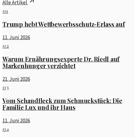
Alle Artikel
01
Trump hebt Wettbewerbsschutz-Erlass auf
11. Juni 2026
02
Warum Ernährungsexperte Dr. Riedl auf
Markenhunger verzichtet
21. Juni 2026
03
Vom Schandfleck zum Schmuckstück: Die
Familie Lux und ihr Haus
11. Juni 2026
04