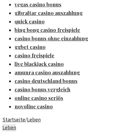
vegas casino bonus
gibraltar casino auszahlung
quick casino
bing bong casino freispiele
casino bonus ohne einzahlung
ggbet casino
casino freispiele
live blackjack casino
amunra casino auszahlung
casino deutschland bonus
casino bonus vergleich
online casino seriös
novoline casino
Startseite
/
Leben
Leben