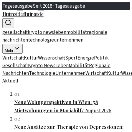
Tagesausgabe
Seit 2018
·
Tagesausgabe
flutrot
de
flutrot
de
gesellschaft
krypto news
leben
mobilität
regionale
nachrichten
technologie
unternehmen
Mehr
Wirtschaft
Kultur
Wissenschaft
Sport
Energie
Politik
Gesellschaft
Krypto News
Leben
Mobilität
Regionale
Nachrichten
Technologie
Unternehmen
Wirtschaft
Kultur
Wiss
Aktuell
01
Neue Wohnperspektiven in Wien: 58
Mietwohnungen in Mariahilf
7. August 2026
02
Neue Ansätze zur Therapie von Depressionen: