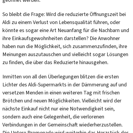
geöffnet werden.
So bleibt die Frage: Wird die reduzierte Öffnungszeit bei
Aldi zu einem Verlust von Lebensqualität führen, oder
könnte es sogar eine Art Neuanfang für die Nachbarn und
ihre Einkaufsgewohnheiten darstellen? Die Anwohner
haben nun die Möglichkeit, sich zusammenzufinden, ihre
Meinungen auszutauschen und vielleicht sogar Lösungen
zu finden, die über das Reduzierte hinausgehen.
Inmitten von all den Überlegungen blitzen die ersten
Lichter des Aldi-Supermarkts in der Dämmerung auf und
versetzen Menden in einen weiteren Tag mit frischen
Brötchen und neuen Möglichkeiten. Vielleicht wird der
nächste Einkauf nicht nur eine Notwendigkeit sein,
sondern auch eine Gelegenheit, die verlorenen
Verbindungen in der Gemeinschaft wiederherzustellen.
Die Untere Promenade wird weiterhin das Herzstück des