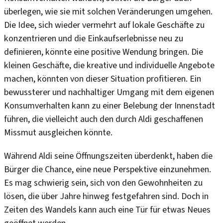
überlegen, wie sie mit solchen Veränderungen umgehen.
Die Idee, sich wieder vermehrt auf lokale Geschäfte zu
konzentrieren und die Einkaufserlebnisse neu zu
definieren, könnte eine positive Wendung bringen. Die
kleinen Geschäfte, die kreative und individuelle Angebote
machen, könnten von dieser Situation profitieren. Ein
bewussterer und nachhaltiger Umgang mit dem eigenen
Konsumverhalten kann zu einer Belebung der Innenstadt
führen, die vielleicht auch den durch Aldi geschaffenen
Missmut ausgleichen könnte.
Während Aldi seine Öffnungszeiten überdenkt, haben die
Bürger die Chance, eine neue Perspektive einzunehmen.
Es mag schwierig sein, sich von den Gewohnheiten zu
lösen, die über Jahre hinweg festgefahren sind. Doch in
Zeiten des Wandels kann auch eine Tür für etwas Neues