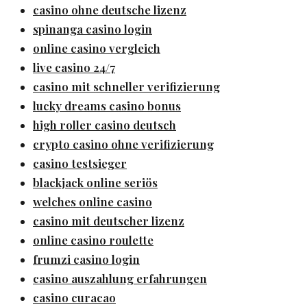
casino ohne deutsche lizenz
spinanga casino login
online casino vergleich
live casino 24/7
casino mit schneller verifizierung
lucky dreams casino bonus
high roller casino deutsch
crypto casino ohne verifizierung
casino testsieger
blackjack online seriös
welches online casino
casino mit deutscher lizenz
online casino roulette
frumzi casino login
casino auszahlung erfahrungen
casino curacao