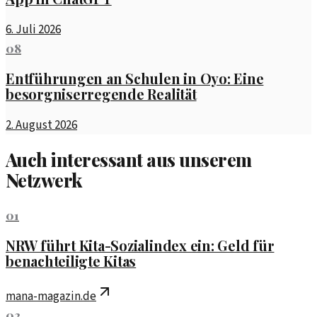
6. Juli 2026
08
Entführungen an Schulen in Oyo: Eine
besorgniserregende Realität
2. August 2026
Auch interessant aus unserem
Netzwerk
01
NRW führt Kita-Sozialindex ein: Geld für
benachteiligte Kitas
mana-magazin.de
02