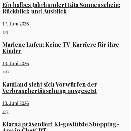
Ein halbes Jahrhundert Kita Sonnenschein:
Rückblick und Ausblick
17. Juni 2026
05
Marlene Lufen: Keine TV-Karriere für ihre
Kinder
13. Juni 2026
06
Kaufland sieht sich Vorwürfen der
Verbrauchertäuschung ausgesetzt
13. Juni 2026
07
Klarna präsentiert KI-gestützte Shopping-
App in ChatGPT