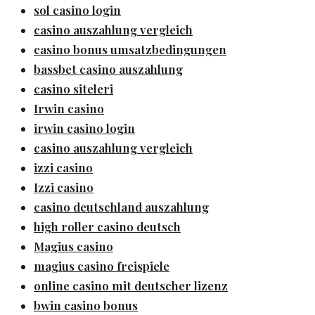
sol casino login
casino auszahlung vergleich
casino bonus umsatzbedingungen
bassbet casino auszahlung
casino siteleri
Irwin casino
irwin casino login
casino auszahlung vergleich
izzi casino
Izzi casino
casino deutschland auszahlung
high roller casino deutsch
Magius casino
magius casino freispiele
online casino mit deutscher lizenz
bwin casino bonus