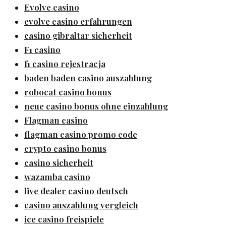
Evolve casino
evolve casino erfahrungen
casino gibraltar sicherheit
F1 casino
f1 casino rejestracja
baden baden casino auszahlung
robocat casino bonus
neue casino bonus ohne einzahlung
Flagman casino
flagman casino promo code
crypto casino bonus
casino sicherheit
wazamba casino
live dealer casino deutsch
casino auszahlung vergleich
ice casino freispiele