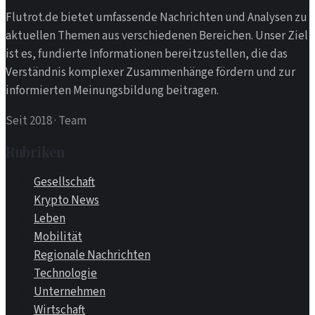
Flutrot.de bietet umfassende Nachrichten und Analysen zu
aktuellen Themen aus verschiedenen Bereichen. Unser Ziel
ist es, fundierte Informationen bereitzustellen, die das
Verständnis komplexer Zusammenhänge fördern und zur
informierten Meinungsbildung beitragen.
Seit 2018
·
Team
Rubriken
Gesellschaft
Krypto News
Leben
Mobilität
Regionale Nachrichten
Technologie
Unternehmen
Wirtschaft