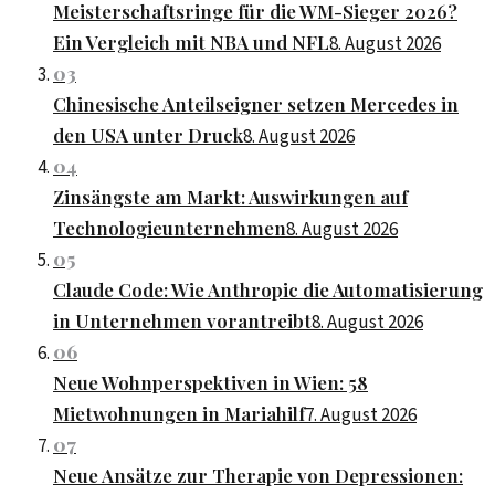
Meisterschaftsringe für die WM-Sieger 2026?
Ein Vergleich mit NBA und NFL
8. August 2026
03
Chinesische Anteilseigner setzen Mercedes in
den USA unter Druck
8. August 2026
04
Zinsängste am Markt: Auswirkungen auf
Technologieunternehmen
8. August 2026
05
Claude Code: Wie Anthropic die Automatisierung
in Unternehmen vorantreibt
8. August 2026
06
Neue Wohnperspektiven in Wien: 58
Mietwohnungen in Mariahilf
7. August 2026
07
Neue Ansätze zur Therapie von Depressionen: