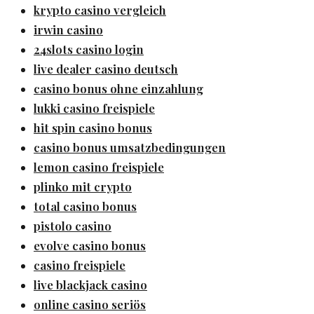
krypto casino vergleich
irwin casino
24slots casino login
live dealer casino deutsch
casino bonus ohne einzahlung
lukki casino freispiele
hit spin casino bonus
casino bonus umsatzbedingungen
lemon casino freispiele
plinko mit crypto
total casino bonus
pistolo casino
evolve casino bonus
casino freispiele
live blackjack casino
online casino seriös