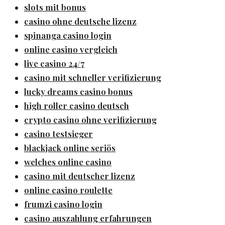
slots mit bonus
casino ohne deutsche lizenz
spinanga casino login
online casino vergleich
live casino 24/7
casino mit schneller verifizierung
lucky dreams casino bonus
high roller casino deutsch
crypto casino ohne verifizierung
casino testsieger
blackjack online seriös
welches online casino
casino mit deutscher lizenz
online casino roulette
frumzi casino login
casino auszahlung erfahrungen