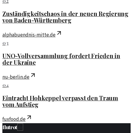
02
Zuständigkeitschaos in der neuen Regierung
von Baden-Württemberg
alphabuendnis-mitte.de
03
UNO-Vollversammlung fordert Frieden in
der Ukraine
nu-berlin.de
04
Eintracht Hohkeppel verpasst den Traum
vom Aufstieg
fuxfood.de
flutrot
de