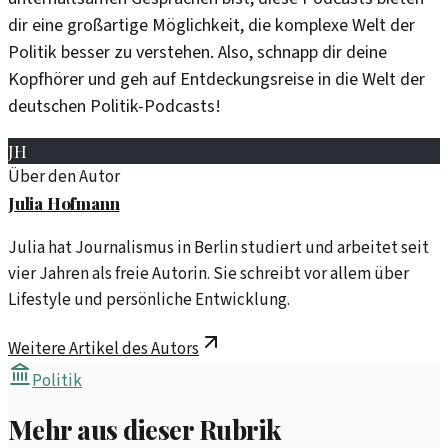
dir eine großartige Möglichkeit, die komplexe Welt der
Politik besser zu verstehen. Also, schnapp dir deine
Kopfhörer und geh auf Entdeckungsreise in die Welt der
deutschen Politik-Podcasts!
JH
Über den Autor
Julia Hofmann
Julia hat Journalismus in Berlin studiert und arbeitet seit
vier Jahren als freie Autorin. Sie schreibt vor allem über
Lifestyle und persönliche Entwicklung.
Weitere Artikel des Autors
Politik
Mehr aus dieser Rubrik