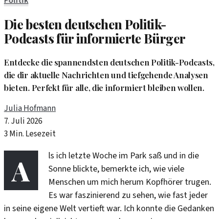
Politik
Die besten deutschen Politik-
Podcasts für informierte Bürger
Entdecke die spannendsten deutschen Politik-Podcasts,
die dir aktuelle Nachrichten und tiefgehende Analysen
bieten. Perfekt für alle, die informiert bleiben wollen.
Julia Hofmann
7. Juli 2026
3 Min. Lesezeit
ls ich letzte Woche im Park saß und in die
A
Sonne blickte, bemerkte ich, wie viele
Menschen um mich herum Kopfhörer trugen.
Es war faszinierend zu sehen, wie fast jeder
in seine eigene Welt vertieft war. Ich konnte die Gedanken