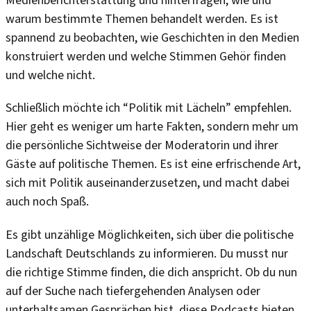
Medienberichterstattung und hinterfragen, wie und
warum bestimmte Themen behandelt werden. Es ist
spannend zu beobachten, wie Geschichten in den Medien
konstruiert werden und welche Stimmen Gehör finden
und welche nicht.
Schließlich möchte ich
“Politik mit Lächeln”
empfehlen.
Hier geht es weniger um harte Fakten, sondern mehr um
die persönliche Sichtweise der Moderatorin und ihrer
Gäste auf politische Themen. Es ist eine erfrischende Art,
sich mit Politik auseinanderzusetzen, und macht dabei
auch noch Spaß.
Es gibt unzählige Möglichkeiten, sich über die politische
Landschaft Deutschlands zu informieren. Du musst nur
die richtige Stimme finden, die dich anspricht. Ob du nun
auf der Suche nach tiefergehenden Analysen oder
unterhaltsamen Gesprächen bist, diese Podcasts bieten