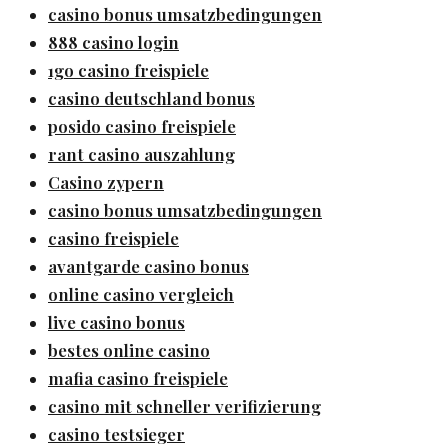
casino bonus umsatzbedingungen
888 casino login
1go casino freispiele
casino deutschland bonus
posido casino freispiele
rant casino auszahlung
Casino zypern
casino bonus umsatzbedingungen
casino freispiele
avantgarde casino bonus
online casino vergleich
live casino bonus
bestes online casino
mafia casino freispiele
casino mit schneller verifizierung
casino testsieger