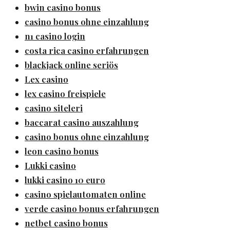
bwin casino bonus
casino bonus ohne einzahlung
n1 casino login
costa rica casino erfahrungen
blackjack online seriös
Lex casino
lex casino freispiele
casino siteleri
baccarat casino auszahlung
casino bonus ohne einzahlung
leon casino bonus
Lukki casino
lukki casino 10 euro
casino spielautomaten online
verde casino bonus erfahrungen
netbet casino bonus