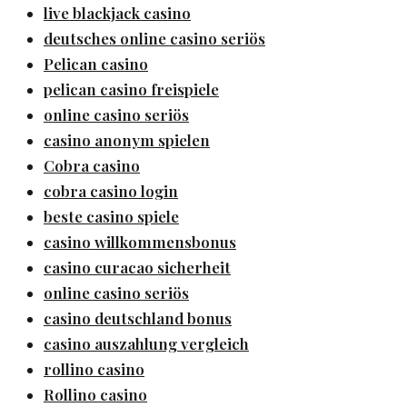
live blackjack casino
deutsches online casino seriös
Pelican casino
pelican casino freispiele
online casino seriös
casino anonym spielen
Cobra casino
cobra casino login
beste casino spiele
casino willkommensbonus
casino curacao sicherheit
online casino seriös
casino deutschland bonus
casino auszahlung vergleich
rollino casino
Rollino casino