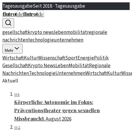
Tagesausgabe
Seit 2018
·
Tagesausgabe
flutrot
de
flutrot
de
gesellschaft
krypto news
leben
mobilität
regionale
nachrichten
technologie
unternehmen
Mehr
Wirtschaft
Kultur
Wissenschaft
Sport
Energie
Politik
Gesellschaft
Krypto News
Leben
Mobilität
Regionale
Nachrichten
Technologie
Unternehmen
Wirtschaft
Kultur
Wiss
Aktuell
01
Körperliche Autonomie im Fokus:
Präventionstheater gegen sexuellen
Missbrauch
8. August 2026
02