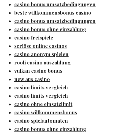
casino bonus umsatzbedingungen
beste willkommensbonus casino
casino bonus umsatzbedingungen
casino bonus ohne einzahlung
casino freispiele
seriöse online casinos
casino anonym spielen
rooli casino auszahlung
vulkan casino bonus
new aus casino
casino limits vergleich
casino limits vergleich
casino ohne einsatzlimit
casino willkommensbonus
casino spielautomaten
casino bonus ohne einzahlung