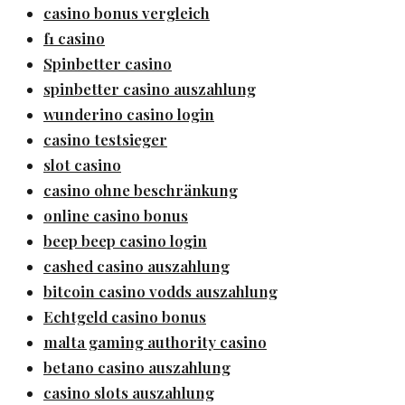
casino bonus vergleich
f1 casino
Spinbetter casino
spinbetter casino auszahlung
wunderino casino login
casino testsieger
slot casino
casino ohne beschränkung
online casino bonus
beep beep casino login
cashed casino auszahlung
bitcoin casino vodds auszahlung
Echtgeld casino bonus
malta gaming authority casino
betano casino auszahlung
casino slots auszahlung