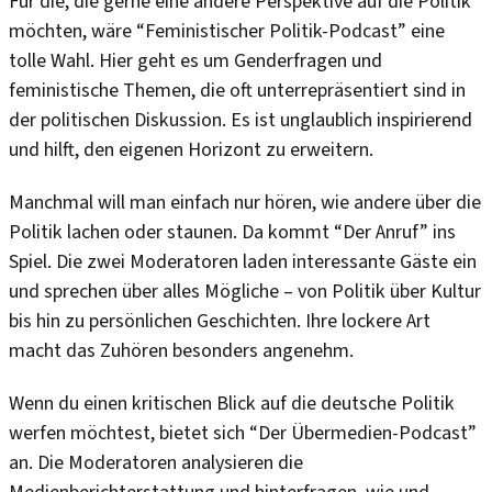
Für die, die gerne eine andere Perspektive auf die Politik
möchten, wäre
“Feministischer Politik-Podcast”
eine
tolle Wahl. Hier geht es um Genderfragen und
feministische Themen, die oft unterrepräsentiert sind in
der politischen Diskussion. Es ist unglaublich inspirierend
und hilft, den eigenen Horizont zu erweitern.
Manchmal will man einfach nur hören, wie andere über die
Politik lachen oder staunen. Da kommt
“Der Anruf”
ins
Spiel. Die zwei Moderatoren laden interessante Gäste ein
und sprechen über alles Mögliche – von Politik über Kultur
bis hin zu persönlichen Geschichten. Ihre lockere Art
macht das Zuhören besonders angenehm.
Wenn du einen kritischen Blick auf die deutsche Politik
werfen möchtest, bietet sich
“Der Übermedien-Podcast”
an. Die Moderatoren analysieren die