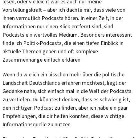
lesen, oder vielleicht war es auch nur meine
Vorstellungskraft – aber ich dachte mir, dass viele von
ihnen vermutlich Podcasts hören. In einer Zeit, in der
Informationen nur einen Klick entfernt sind, sind
Podcasts ein wertvolles Medium. Besonders interessant
finde ich Politik-Podcasts, die einen tiefen Einblick in
aktuelle Themen geben und oft komplexe
Zusammenhänge einfach erklären.
Wenn du wie ich ein bisschen mehr über die politische
Landschaft Deutschlands erfahren möchtest, liegt der
Gedanke nahe, sich einfach mal in die Welt der Podcasts
zu vertiefen. Du könntest denken, dass es schwierig ist,
den richtigen Podcast zu finden, aber ich habe ein paar
Empfehlungen, die dir helfen könnten, diese wichtige
Informationsquelle zu nutzen.