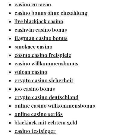
casino curacao
casino bonus ohne einzahlung
live blackjack casino
cashwin casino bonus
flagman casino bonus
smokace casino
cosmo casino freispiele
casino willkommensbonus
vulcan casino
crypto casino sicherheit
joo casino bonus
crypto casino deutschland
online casino willkommensbonus
online casino seriös
blackjack mit echtem geld
casino testsieger