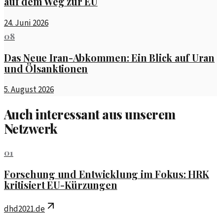
auf dem Weg zur EU
24. Juni 2026
08
Das Neue Iran-Abkommen: Ein Blick auf Uran
und Ölsanktionen
5. August 2026
Auch interessant aus unserem
Netzwerk
01
Forschung und Entwicklung im Fokus: HRK
kritisiert EU-Kürzungen
dhd2021.de