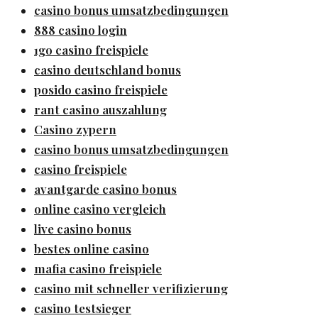
casino bonus umsatzbedingungen
888 casino login
1go casino freispiele
casino deutschland bonus
posido casino freispiele
rant casino auszahlung
Casino zypern
casino bonus umsatzbedingungen
casino freispiele
avantgarde casino bonus
online casino vergleich
live casino bonus
bestes online casino
mafia casino freispiele
casino mit schneller verifizierung
casino testsieger