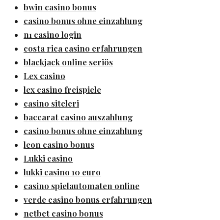
bwin casino bonus
casino bonus ohne einzahlung
n1 casino login
costa rica casino erfahrungen
blackjack online seriös
Lex casino
lex casino freispiele
casino siteleri
baccarat casino auszahlung
casino bonus ohne einzahlung
leon casino bonus
Lukki casino
lukki casino 10 euro
casino spielautomaten online
verde casino bonus erfahrungen
netbet casino bonus