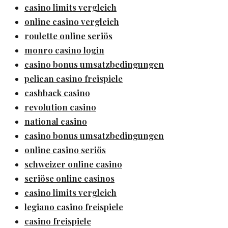
casino limits vergleich
online casino vergleich
roulette online seriös
monro casino login
casino bonus umsatzbedingungen
pelican casino freispiele
cashback casino
revolution casino
national casino
casino bonus umsatzbedingungen
online casino seriös
schweizer online casino
seriöse online casinos
casino limits vergleich
legiano casino freispiele
casino freispiele