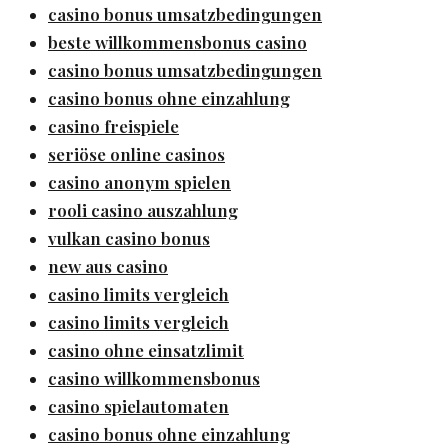
casino bonus umsatzbedingungen
beste willkommensbonus casino
casino bonus umsatzbedingungen
casino bonus ohne einzahlung
casino freispiele
seriöse online casinos
casino anonym spielen
rooli casino auszahlung
vulkan casino bonus
new aus casino
casino limits vergleich
casino limits vergleich
casino ohne einsatzlimit
casino willkommensbonus
casino spielautomaten
casino bonus ohne einzahlung