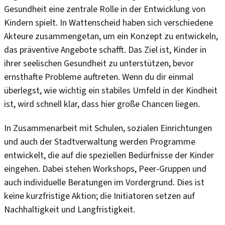
Gesundheit eine zentrale Rolle in der Entwicklung von
Kindern spielt. In Wattenscheid haben sich verschiedene
Akteure zusammengetan, um ein Konzept zu entwickeln,
das präventive Angebote schafft. Das Ziel ist, Kinder in
ihrer seelischen Gesundheit zu unterstützen, bevor
ernsthafte Probleme auftreten. Wenn du dir einmal
überlegst, wie wichtig ein stabiles Umfeld in der Kindheit
ist, wird schnell klar, dass hier große Chancen liegen.
In Zusammenarbeit mit Schulen, sozialen Einrichtungen
und auch der Stadtverwaltung werden Programme
entwickelt, die auf die speziellen Bedürfnisse der Kinder
eingehen. Dabei stehen Workshops, Peer-Gruppen und
auch individuelle Beratungen im Vordergrund. Dies ist
keine kurzfristige Aktion; die Initiatoren setzen auf
Nachhaltigkeit und Langfristigkeit.