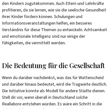
den Kindern zugutekommen. Auch Eltern und Lehrkräfte
profitieren, da sie lernen, wie sie die seelische Gesundheit
ihrer Kinder fördern können. Schulungen und
Informationsveranstaltungen helfen, ein besseres
Verständnis für diese Themen zu entwickeln. Achtsamkeit
und emotionale Intelligenz sind nur einige der
Fähigkeiten, die vermittelt werden.
Die Bedeutung für die Gesellschaft
Wenn du darüber nachdenkst, was das für Wattenscheid
und darüber hinaus bedeutet, wird die Tragweite deutlich.
Die Initiative könnte als Modell für andere Städte dienen.
Stell dir vor, wenn überall in Deutschland solche
Reallabore entstehen würden. Es wäre ein Schritt in die