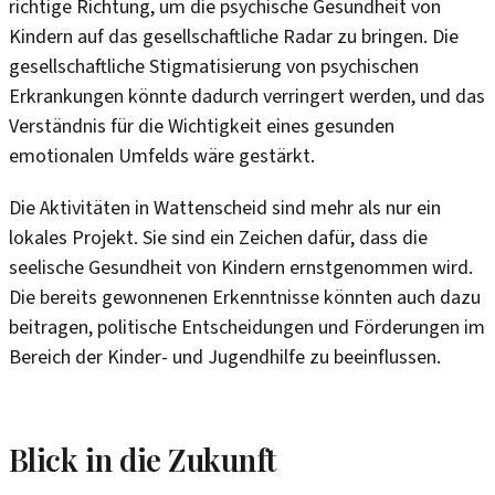
richtige Richtung, um die psychische Gesundheit von
Kindern auf das gesellschaftliche Radar zu bringen. Die
gesellschaftliche Stigmatisierung von psychischen
Erkrankungen könnte dadurch verringert werden, und das
Verständnis für die Wichtigkeit eines gesunden
emotionalen Umfelds wäre gestärkt.
Die Aktivitäten in Wattenscheid sind mehr als nur ein
lokales Projekt. Sie sind ein Zeichen dafür, dass die
seelische Gesundheit von Kindern ernstgenommen wird.
Die bereits gewonnenen Erkenntnisse könnten auch dazu
beitragen, politische Entscheidungen und Förderungen im
Bereich der Kinder- und Jugendhilfe zu beeinflussen.
Blick in die Zukunft