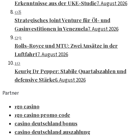
Erkenntnisse aus der UKE-Studie
7. August 2026
08
Strategisches Joint Venture für Öl- und
Gasinvestitionen in Venezuela
7. August 2026
09
Rolls-Royce und MTU: Zwei Ansätze in der
Luftfahrt
7. August 2026
10
Keurig Dr Pepper: Stabile Quartalszahlen und
defensive Stärke
6. August 2026
Partner
1go casino
1go casino promo code
casino deutschland bonus
casino deutschland auszahlung