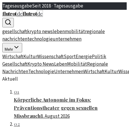
Tagesausgabe
Seit 2018
·
Tagesausgabe
flutrot
de
flutrot
de
gesellschaft
krypto news
leben
mobilität
regionale
nachrichten
technologie
unternehmen
Mehr
Wirtschaft
Kultur
Wissenschaft
Sport
Energie
Politik
Gesellschaft
Krypto News
Leben
Mobilität
Regionale
Nachrichten
Technologie
Unternehmen
Wirtschaft
Kultur
Wiss
Aktuell
01
Körperliche Autonomie im Fokus:
Präventionstheater gegen sexuellen
Missbrauch
8. August 2026
02