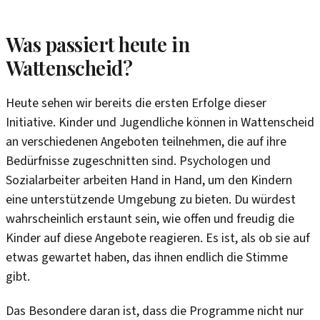
Was passiert heute in
Wattenscheid?
Heute sehen wir bereits die ersten Erfolge dieser
Initiative. Kinder und Jugendliche können in Wattenscheid
an verschiedenen Angeboten teilnehmen, die auf ihre
Bedürfnisse zugeschnitten sind. Psychologen und
Sozialarbeiter arbeiten Hand in Hand, um den Kindern
eine unterstützende Umgebung zu bieten. Du würdest
wahrscheinlich erstaunt sein, wie offen und freudig die
Kinder auf diese Angebote reagieren. Es ist, als ob sie auf
etwas gewartet haben, das ihnen endlich die Stimme
gibt.
Das Besondere daran ist, dass die Programme nicht nur