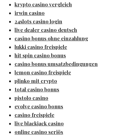
krypto casino vergleich
irwin casino
24slots casino login
live dealer casino deutsch
casino bonus ohne einzahlung
lukki casino freispiele
hit spin casino bonus
casino bonus umsatzbedingungen
lemon casino freispiele
plinko mit crypto
total casino bonus
pistolo casino
evolve casino bonus
casino freispiele
live blackjack casino
online casino seriös