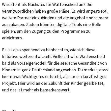
Was steht als Nächstes für Wattenscheid an? Die
Verantwortlichen haben große Pläne. Es wird angestrebt,
weitere Partner einzubinden und die Angebote noch mehr
auszubauen. Zudem könnten digitale Tools eine Rolle
spielen, um den Zugang zu den Programmen zu
erleichtern.
Es ist also spannend zu beobachten, wie sich diese
Initiative weiterentwickelt. Vielleicht wird Wattenscheid
bald als Vorzeigemodell für die seelische Gesundheit von
Kindern in ganz Deutschland angesehen. Du merkst, dass
hier etwas Wichtigeres entsteht, als nur ein kurzfristiges
Projekt. Hier wird an der Zukunft der Kinder gearbeitet,
und das ist mehr als bemerkenswert.