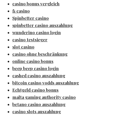
casino bonus vergleich
f1 casino
Spinbetter casino
spinbetter casino auszahlung
wunderino casino login
casino testsieger
slot casino
casino ohne beschränkung
online casino bonus
beep beep casino login
cashed casino auszahlung
bitcoin casino vodds auszahlung
Echtgeld casino bonus
malta gaming authority casino
betano casino auszahlung
casino slots auszahlung