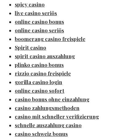
spicy casino
live casino seriös
online casino bonus
online casino seriös
boomerang casino freispiele
Spirit casino
spirit casino auszahlung
plinko casino bonus
rizzio casino freispiele
gorilla casino login
online casino sofort
casino bonus ohne einzahlung
casino zahlungsmethoden
casino mit schneller verifizierung
schnelle auszahlung casino
casino schweiz bonus