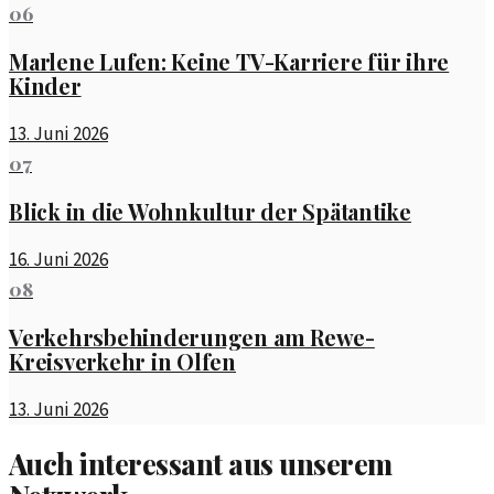
06
Marlene Lufen: Keine TV-Karriere für ihre
Kinder
13. Juni 2026
07
Blick in die Wohnkultur der Spätantike
16. Juni 2026
08
Verkehrsbehinderungen am Rewe-
Kreisverkehr in Olfen
13. Juni 2026
Auch interessant aus unserem