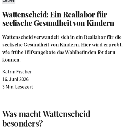
Leben
Wattenscheid: Ein Reallabor für
seelische Gesundheit von Kindern
Wattenscheid verwandelt sich in ein Reallabor für die
seelische Gesundheit von Kindern. Hier wird erprobt,
wie frühe Hilfsangebote das Wohlbefinden fördern
können.
Katrin Fischer
16. Juni 2026
3 Min. Lesezeit
Was macht Wattenscheid
besonders?