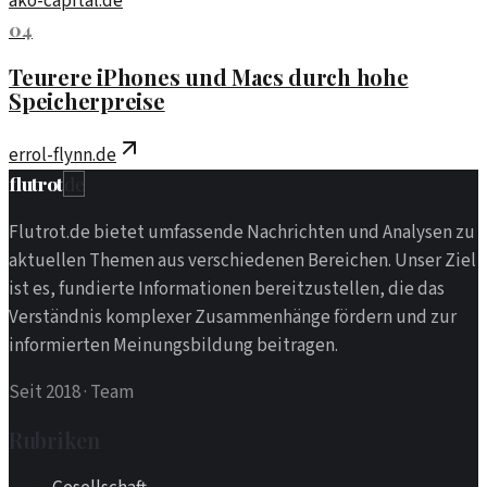
ako-capital.de
04
Teurere iPhones und Macs durch hohe
Speicherpreise
errol-flynn.de
flutrot
de
Flutrot.de bietet umfassende Nachrichten und Analysen zu
aktuellen Themen aus verschiedenen Bereichen. Unser Ziel
ist es, fundierte Informationen bereitzustellen, die das
Verständnis komplexer Zusammenhänge fördern und zur
informierten Meinungsbildung beitragen.
Seit 2018
·
Team
Rubriken