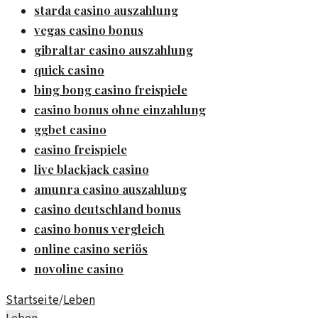
starda casino auszahlung
vegas casino bonus
gibraltar casino auszahlung
quick casino
bing bong casino freispiele
casino bonus ohne einzahlung
ggbet casino
casino freispiele
live blackjack casino
amunra casino auszahlung
casino deutschland bonus
casino bonus vergleich
online casino seriös
novoline casino
Startseite
/
Leben