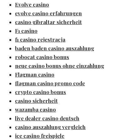
Evolve casino
evolve casino erfahrungen
casino gibraltar sicherheit
F1 casino
f1 casino rejestracja
baden baden casino auszahlung
robocat casino bonus
neue casino bonus ohne einzahlung
Flagman casino
flagman casino promo code
crypto casino bonus
casino sicherheit
wazamba casino
live dealer casino deutsch
casino auszahlung vergleich
ice casino freispiele