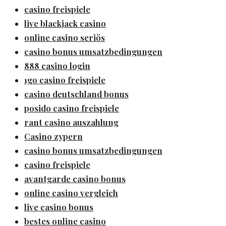
casino freispiele
live blackjack casino
online casino seriös
casino bonus umsatzbedingungen
888 casino login
1go casino freispiele
casino deutschland bonus
posido casino freispiele
rant casino auszahlung
Casino zypern
casino bonus umsatzbedingungen
casino freispiele
avantgarde casino bonus
online casino vergleich
live casino bonus
bestes online casino