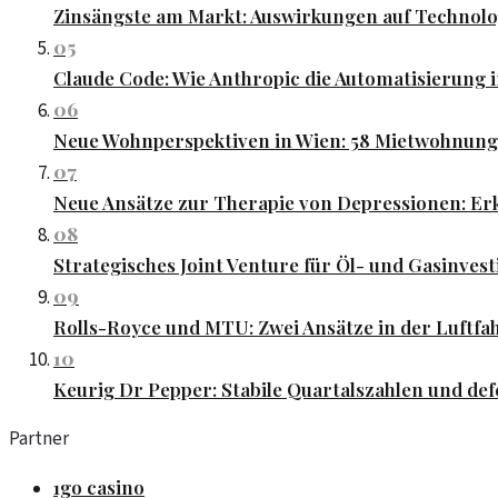
Zinsängste am Markt: Auswirkungen auf Techno
05
Claude Code: Wie Anthropic die Automatisierung
06
Neue Wohnperspektiven in Wien: 58 Mietwohnunge
07
Neue Ansätze zur Therapie von Depressionen: Er
08
Strategisches Joint Venture für Öl- und Gasinvest
09
Rolls-Royce und MTU: Zwei Ansätze in der Luftfa
10
Keurig Dr Pepper: Stabile Quartalszahlen und def
Partner
1go casino